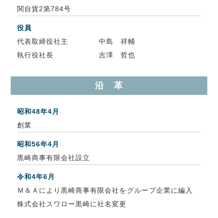
関自貨2第784号
役員
代表取締役社主
中島 祥輔
執行役社長
吉澤 哲也
沿 革
昭和48年4月
創業
昭和56年4月
黒崎商事有限会社設立
令和4年6月
Ｍ＆Ａにより黒崎商事有限会社をグループ企業に編入
株式会社スワロー黒崎に社名変更